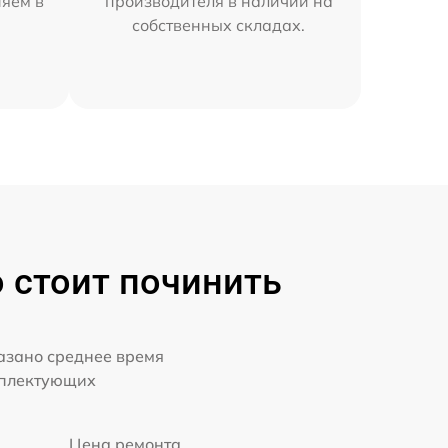
няем в
производителя в наличии на
собственных складах.
о стоит починить
казано среднее время
мплектующих
Цена ремонта