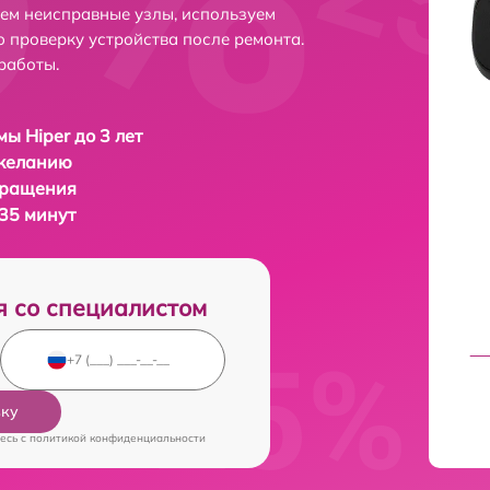
яем неисправные узлы, используем
 проверку устройства после ремонта.
работы.
мы Hiper до 3 лет
 желанию
бращения
 35 минут
я со специалистом
вку
есь c
политикой конфиденциальности