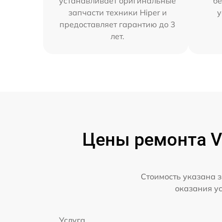
устанавливает оригинальные
бе
запчасти техники Hiper и
у
предоставляет гарантию до 3
лет.
Цены ремонта VR
Стоимость указана з
оказания у
Услуга