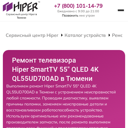
+7 (800) 101-14-79
Ежедневно с 9:00 до 21:00
Сервисный центр Hiper
в
Позвонить
мне утром
Тюмени
Сервисный центр Hiper
Каталог устройств
Ремонт
Ремонт телевизора
Hiper SmartTV 55" QLED 4K
QL55UD700AD в Тюмени
Выполняем ремонт Hiper SmartTV 55" QLED 4K
QL55UD700AD в Тюмени с устранением неисправностей
любой сложности. Проводим диагностику, выявляем
причины поломки, заменяем неисправные детали и
восстанавливаем работоспособность устройства.
Используем оригинальные или рекомендованные
производителем запчасти, после ремонта выполняем
проверку всех функций и предоставляем гарантию.