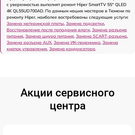
с уверенностью выполнят ремонт Hiper SmartTV 55" QLED
4K QL55UD700AD. По данным наших мастеров в Тюмени по
ремонту Hiper, наиболее востребованы следующие услуги:
Замена материнской платы
,
Замена подсветки
,
Восстановление после попадания влаги
,
Замена разъема
питания
,
Замена шнура питания
,
Замена SCART-разъема
,
Замена разъема AUX
,
Замена ИК-приемника
,
Замена
кнопок управления
,
Замена конденсатора
.
Акции сервисного
центра