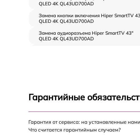
QLED 4K QL43UD700AD
Замена кнопки включения Hiper SmartTV 43
QLED 4K QL43UD700AD
Замена аудиоразъема Hiper SmartTV 43"
QLED 4K QL43UD700AD
Замена USB порта Hiper SmartTV 43" QLED
4K QL43UD700AD
Замена разъёмов (HDMI, DVI, Дисплей
порта) Hiper SmartTV 43" QLED 4K
QL43UD700AD
Замена модуля Wi-Fi Hiper SmartTV 43"
Гарантийные обязательст
QLED 4K QL43UD700AD
Ремонт цепи питания Hiper SmartTV 43"
QLED 4K QL43UD700AD
Гарантия от сервиса: на установленные нами
Прошивка блока управления Hiper SmartTV
Что считается гарантийным случаем?
43" QLED 4K QL43UD700AD