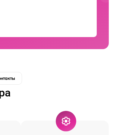
онтакты
ра