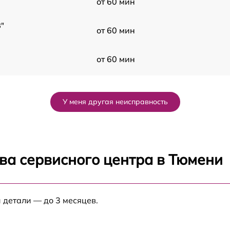
от 60 мин
"
от 60 мин
от 60 мин
от 60 мин
У меня другая неисправность
от 60 мин
от 60 мин
ва сервисного центра в Тюмени
от 60 мин
 детали — до 3 месяцев.
от 60 мин