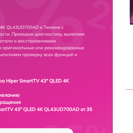
D 4K QL43UD700AD в Тюмени с
сти. Проводим диагностику, выявляем
етали и восстанавливаем
ем оригинальные или рекомендованные
выполняем проверку всех функций и
ра Hiper SmartTV 43" QLED 4K
 желанию
бращения
martTV 43" QLED 4K QL43UD700AD от 35