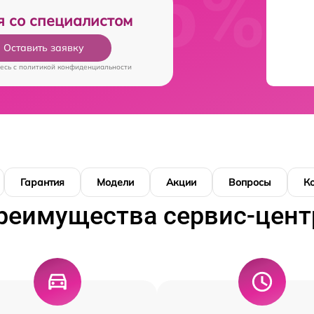
я со специалистом
Оставить заявку
есь c
политикой конфиденциальности
Гарантия
Модели
Акции
Вопросы
К
реимущества сервис-цент