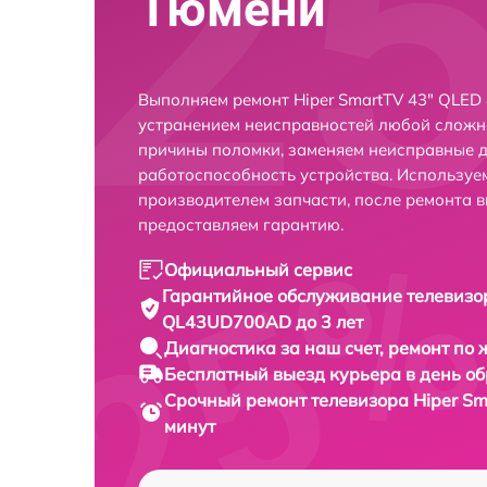
Тюмени
Выполняем ремонт Hiper SmartTV 43" QLE
устранением неисправностей любой сложно
причины поломки, заменяем неисправные д
работоспособность устройства. Использу
производителем запчасти, после ремонта 
предоставляем гарантию.
Официальный сервис
Гарантийное обслуживание
телевизо
QL43UD700AD до 3 лет
Диагностика за наш счет,
ремонт по
Бесплатный выезд курьера
в день о
Срочный ремонт
телевизора Hiper S
минут