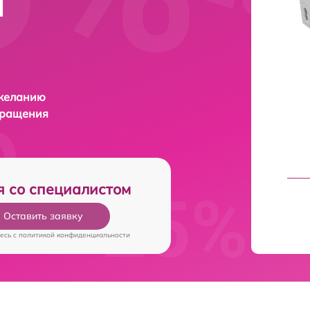
и
 желанию
бращения
я со специалистом
Оставить заявку
есь c
политикой конфиденциальности