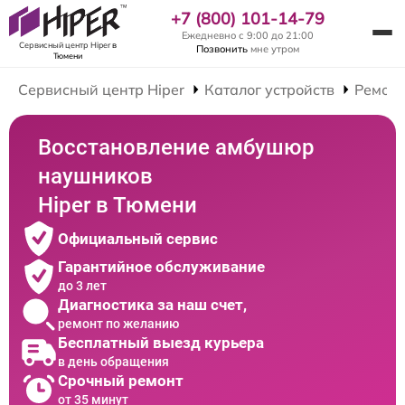
+7 (800) 101-14-79
Ежедневно с 9:00 до 21:00
Сервисный центр Hiper
в
Позвонить
мне утром
Тюмени
Сервисный центр Hiper
Каталог устройств
Ремон
Восстановление амбушюр
наушников
Hiper в Тюмени
Официальный сервис
Гарантийное обслуживание
до 3 лет
Диагностика за наш счет,
ремонт по желанию
Бесплатный выезд курьера
в день обращения
Срочный ремонт
от 35 минут