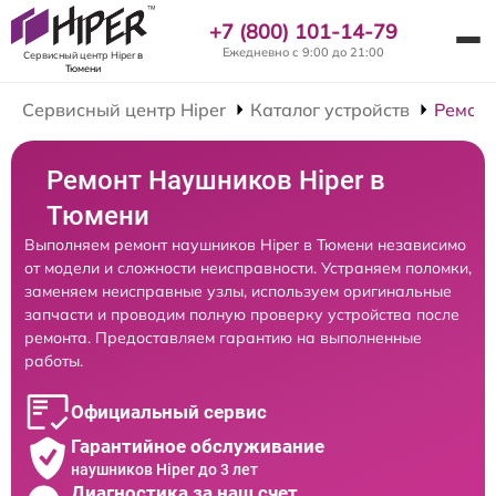
+7 (800) 101-14-79
Ежедневно с 9:00 до 21:00
Сервисный центр Hiper
в
Тюмени
Сервисный центр Hiper
Каталог устройств
Ремон
Ремонт Наушников Hiper в
Тюмени
Выполняем ремонт наушников Hiper в Тюмени независимо
от модели и сложности неисправности. Устраняем поломки,
заменяем неисправные узлы, используем оригинальные
запчасти и проводим полную проверку устройства после
ремонта. Предоставляем гарантию на выполненные
работы.
Официальный сервис
Гарантийное обслуживание
наушников Hiper до 3 лет
Диагностика за наш счет,