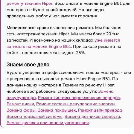
ремонту техники Hiper
. Восстановить модель Engine B51 для
мастеров не будет новой задачей. На все виды
проведенных работ у нас имеется гарантия.
Минимальные сроки выполнения ремонта. Мы большая
сеть мастерских техники Hiper. Мы имеем более 20 тыс.
запчастей. И возможно на наших складах
уже имеется
запчасть на модель Engine B51
. При заказе ремонта на
сайте - предоставляется скидка -25%.
Знаем свое дело
Будьте уверены в профессионализме наших мастеров - они
с уверенностью выполнят ремонт Hiper Engine B51. По
данным наших мастеров в Тюмени по ремонту Hiper,
наиболее востребованы следующие услуги:
Замена
аккумулятора
,
Ремонт системы переключения передач
,
Ремонт вилки
,
Ремонт системы рекуперации энергии
,
Замена фары
,
Замена покрышек
,
Ремонт цепи привода
,
Замена тормозной системы
,
Замена датчиков скорости
,
Ремонт дисплея или панели управления
.