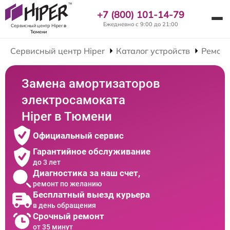
+7 (800) 101-14-79
Ежедневно с 9:00 до 21:00
Сервисный центр Hiper
в
Тюмени
Сервисный центр Hiper
Каталог устройств
Ремонт
Замена амортизаторов
электросамоката
Hiper в Тюмени
Официальный сервис
Гарантийное обслуживание
до 3 лет
Диагностика за наш счет,
ремонт по желанию
Бесплатный выезд курьера
в день обращения
Срочный ремонт
от 35 минут