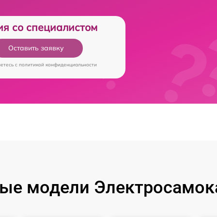
ия со специалистом
Оставить заявку
аетесь c
политикой конфиденциальности
ые модели Электросамока