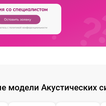
ия со специалистом
Оставить заявку
аетесь c
политикой конфиденциальности
е модели Акустических си