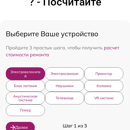
? - Посчитайте
Выберите Ваше устройство
Пройдите 3 простых шага, чтобы получить
расчет
стоимости ремонта
Электровелосипе
Электросамокат
Проектор
д
Блок питания
Наушники
Колонка
Акустическая
Телевизор
VR система
система
Плеер
Шаг 1 из 3
Далее